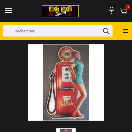
0

