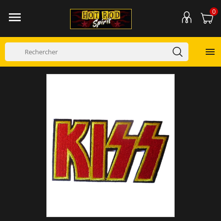
0

