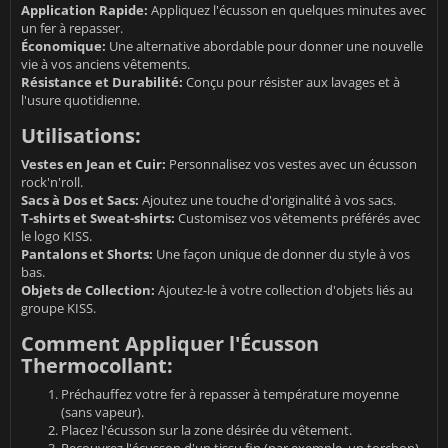
Application Rapide:
Appliquez l'écusson en quelques minutes avec
un fer à repasser.
Économique:
Une alternative abordable pour donner une nouvelle
vie à vos anciens vêtements.
Résistance et Durabilité:
Conçu pour résister aux lavages et à
l'usure quotidienne.
Utilisations:
Vestes en Jean et Cuir:
Personnalisez vos vestes avec un écusson
rock'n'roll.
Sacs à Dos et Sacs:
Ajoutez une touche d'originalité à vos sacs.
T-shirts et Sweat-shirts:
Customisez vos vêtements préférés avec
le logo KISS.
Pantalons et Shorts:
Une façon unique de donner du style à vos
bas.
Objets de Collection:
Ajoutez-le à votre collection d'objets liés au
groupe KISS.
Comment Appliquer l'Écusson
Thermocollant:
Préchauffez votre fer à repasser à température moyenne
(sans vapeur).
Placez l'écusson sur la zone désirée du vêtement.
Recouvrez l'écusson d'un tissu fin (par exemple, un torchon).