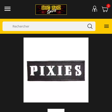
0

