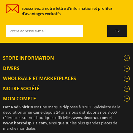
souscrivez à notre lettre d'information et profitez
d'avantages exclusifs
STORE INFORMATION
DIVERS
WHOLESALE ET MARKETPLACES
NOTRE SOCIÉTÉ
MON COMPTE
Hot Rod Spirit®
est une marque déposée à l’INPI. Spécialiste de la
décoration américaine depuis 24 ans, nous distribuons nos 8 000
références sur nos boutiques officielles
www.deco-us.com
et
www.hotrodspirit.com
, ainsi que sur les plus grandes places de
marché mondiales :