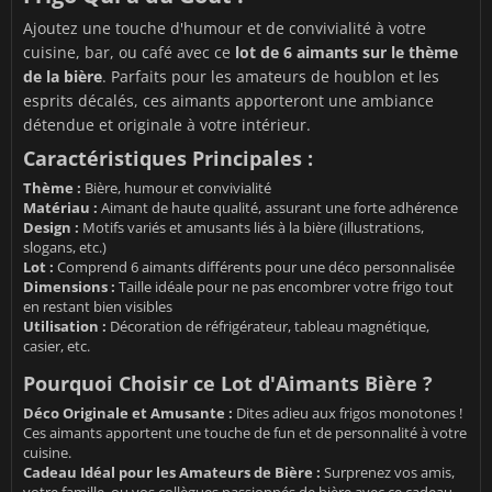
Ajoutez une touche d'humour et de convivialité à votre
cuisine, bar, ou café avec ce
lot de 6 aimants sur le thème
de la bière
. Parfaits pour les amateurs de houblon et les
esprits décalés, ces aimants apporteront une ambiance
détendue et originale à votre intérieur.
Caractéristiques Principales :
Thème :
Bière, humour et convivialité
Matériau :
Aimant de haute qualité, assurant une forte adhérence
Design :
Motifs variés et amusants liés à la bière (illustrations,
slogans, etc.)
Lot :
Comprend 6 aimants différents pour une déco personnalisée
Dimensions :
Taille idéale pour ne pas encombrer votre frigo tout
en restant bien visibles
Utilisation :
Décoration de réfrigérateur, tableau magnétique,
casier, etc.
Pourquoi Choisir ce Lot d'Aimants Bière ?
Déco Originale et Amusante :
Dites adieu aux frigos monotones !
Ces aimants apportent une touche de fun et de personnalité à votre
cuisine.
Cadeau Idéal pour les Amateurs de Bière :
Surprenez vos amis,
votre famille, ou vos collègues passionnés de bière avec ce cadeau