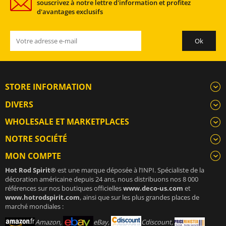
souscrivez à notre lettre d'information et profitez
d'avantages exclusifs
STORE INFORMATION
DIVERS
WHOLESALE ET MARKETPLACES
NOTRE SOCIÉTÉ
MON COMPTE
Hot Rod Spirit®
est une marque déposée à l’INPI. Spécialiste de la
décoration américaine depuis 24 ans, nous distribuons nos 8 000
références sur nos boutiques officielles
www.deco-us.com
et
www.hotrodspirit.com
, ainsi que sur les plus grandes places de
marché mondiales :
Amazon,
eBay,
Cdiscount,