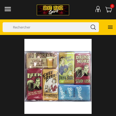
0

