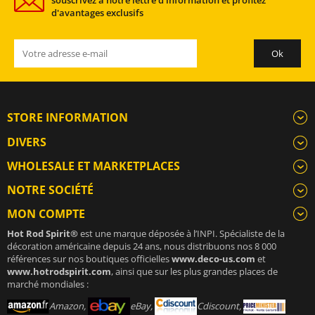
d'avantages exclusifs
STORE INFORMATION
DIVERS
WHOLESALE ET MARKETPLACES
NOTRE SOCIÉTÉ
MON COMPTE
Hot Rod Spirit®
est une marque déposée à l’INPI. Spécialiste de la
décoration américaine depuis 24 ans, nous distribuons nos 8 000
références sur nos boutiques officielles
www.deco-us.com
et
www.hotrodspirit.com
, ainsi que sur les plus grandes places de
marché mondiales :
Amazon,
eBay,
Cdiscount,