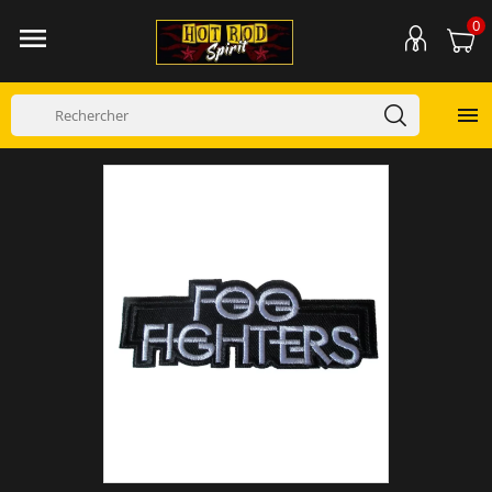
0

