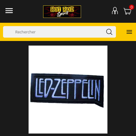
0

