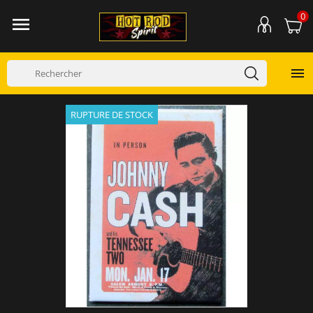
0


RUPTURE DE STOCK