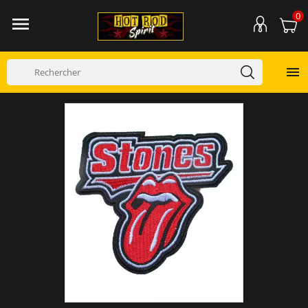
0

