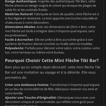
Design Authentique:
Inspirée des authentiques Tiki Bars, cette
flèche arbore un design soigné et coloré qui évoque les plages de
sable fin et les cocktails fruités.
Matériau Naturel:
Fabriquée en bois de qualité, cette flèche est à
la fois légère et résistante. Le bois apporte une touche naturelle et
chaleureuse à votre décoration.
Dimensions Idéales:
Avec ses dimensions de 25cm x 8cm, cette
mini flèche est facile à intégrer dans n'importe quel espace, sans
encombrement.
Facile à Accrocher:
Elle est prête à être accrochée grâce à son
système de fixation discret (crochet ou ficelle selon le modèle).
Polyvalente:
Parfaite pour décorer votre salon, votre cuisine, votre
bar, votre terrasse ou même votre bureau.
Pourquoi Choisir Cette Mini Flèche Tiki Bar?
Bien plus qu'un simple objet décoratif, cette mini flèche Tiki
Bar est une invitation au voyage et à la détente. Elle vous
permettra de:
Créer une Ambiance Festive:
Transformez n'importe quel espace
en un lieu de convivialité et de fête, idéal pour recevoir vos amis et
votre famille.
Ajouter une Touche d'Originalité:
Démarquez-vous avec une
décoration unique et personnalisée, qui reflète votre goût pour
l'exotisme et l'aventure.