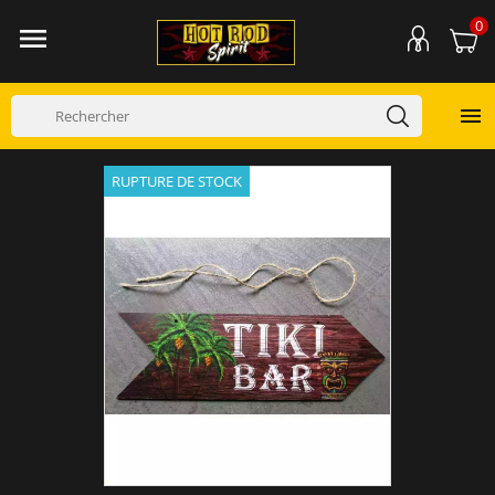
0


RUPTURE DE STOCK