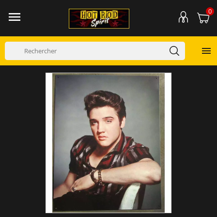
0

