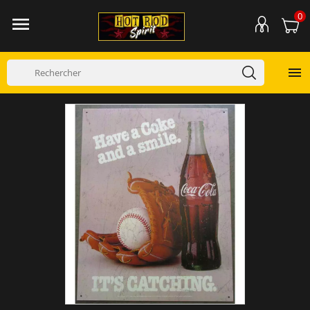
0

