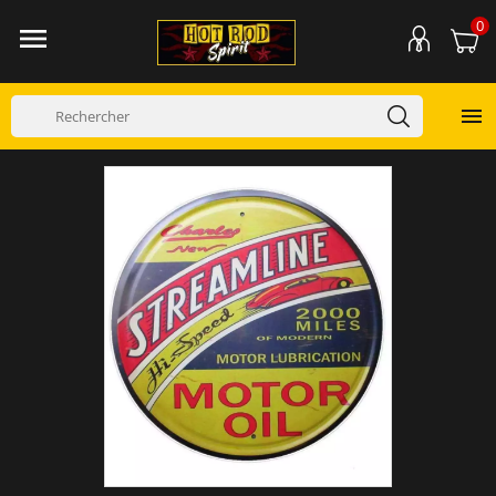
0

