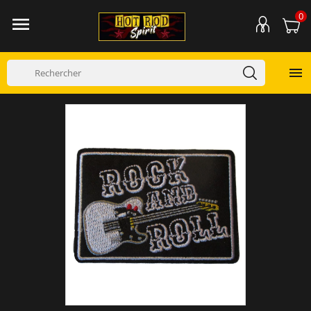
0

