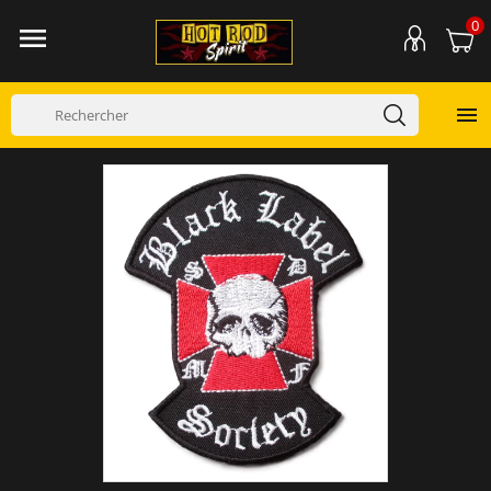
0

