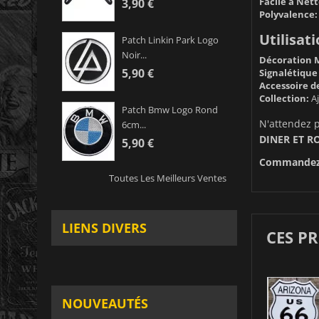
Facile à Nett
3,90 €
Polyvalence:
Utilisat
Patch Linkin Park Logo
Noir...
Décoration 
5,90 €
Signalétique 
Accessoire d
Collection:
Aj
Patch Bmw Logo Rond
N'attendez 
6cm...
DINER ET R
5,90 €
Commandez 
Toutes Les Meilleurs Ventes
LIENS DIVERS
CES P
NOUVEAUTÉS