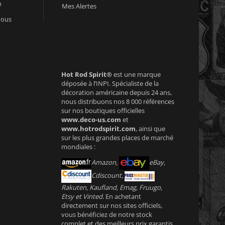
n
Mes Alertes
nous
Hot Rod Spirit®
est une marque
déposée à l’INPI. Spécialiste de la
décoration américaine depuis 24 ans,
nous distribuons nos 8 000 références
sur nos boutiques officielles
www.deco-us.com
et
www.hotrodspirit.com
, ainsi que
sur les plus grandes places de marché
mondiales :
Amazon,
eBay,
Cdiscount,
Rakuten, Kaufland, Emag, Fruugo,
Etsy et Vinted
. En achetant
directement sur nos sites officiels,
vous bénéficiez de notre stock
complet et des meilleurs prix garantis.