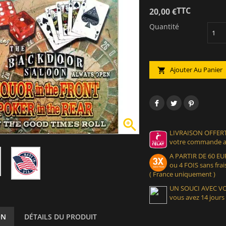
TTC
20,00 €
Quantité
Ajouter Au Panier


LIVRAISON OFFERT
votre commande at
A PARTIR DE 60 
ou 4 FOIS sans frais
( France uniquement )
UN SOUCI AVEC 
vous avez 14 jours
ON
DÉTAILS DU PRODUIT