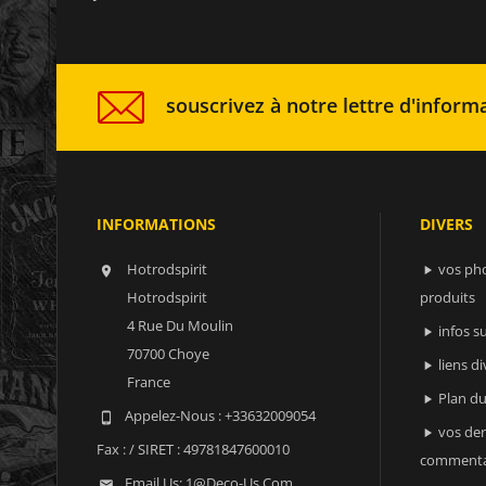
souscrivez à notre lettre d'informa
INFORMATIONS
DIVERS
Hotrodspirit
vos ph


Hotrodspirit
produits
4 Rue Du Moulin
infos 

70700 Choye
liens di

France
Plan du

Appelez-Nous :
+33632009054

vos der

Fax :
/ SIRET : 49781847600010
commenta
Email Us:
1@deco-Us.com
