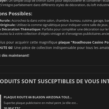
oyer:
Un simple coup de chiffon suffit pour dépoussiérer et conserver l'écla
S'intègre parfaitement dans différents styles de décoration, du loft industri
ions Possibles:
Murale:
Accrochez-la dans votre salon, chambre, bureau, cuisine, garage, bar
Originale:
Utilisez-la comme signalétique pour indiquer votre salle de jeux,
e Décoration Thématique:
Parfaite pour compléter une décoration sur le 
outez-la à votre collection d'objets vintage et d'enseignes publicitaires anci
plus pour acquérir cette magnifique
plaque "Roadhouse Casino Po
OUTE 66
! Une pièce de collection indispensable pour tous les ama
dès maintenant!
RODUITS SONT SUSCEPTIBLES DE VOUS IN
PLAQUE ROUTE 66 BLASON ARIZONA TOLE...
Superbe plaque publicitaire en métal peint ,la tôle est...
20,00 € TTC