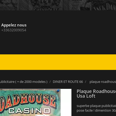
Appelez nous
+33632009054
blicitaire ( + de 2000 modeles )
DINER ET ROUTE 66
plaque roadhouse 
Plaque Roadhouse 
Usa Loft
superbe plaque publicitair
pose facile ! dimention 