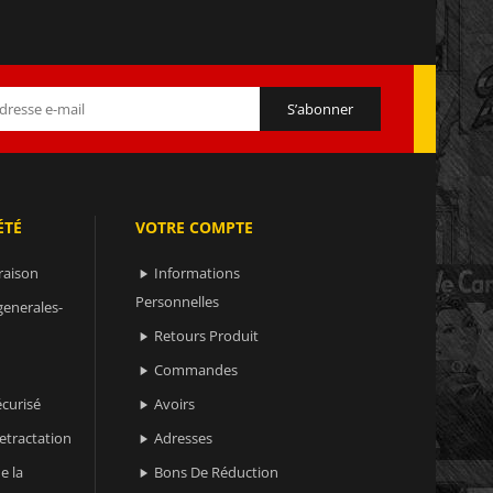
ÉTÉ
VOTRE COMPTE
raison
Informations

Personnelles
generales-
Retours Produit

Commandes

curisé
Avoirs

retractation
Adresses

e la
Bons De Réduction
