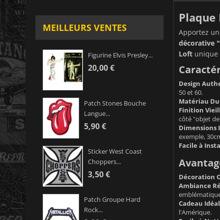
Plaque 
MEILLEURS VENTES
Apportez une
décorative 
Loft
unique à
Figurine Elvis Presley...
20,00 €
Caractér
Design Auth
50 et 60.
Matériau Du
Patch Stones Bouche
Finition Vieil
Langue...
côté "objet de 
5,90 €
Dimensions I
exemple, 30cm
Facile à Insta
Sticker West Coast
Avantage
Choppers...
3,50 €
Décoration O
Ambiance Ré
emblématiques
Patch Groupe Hard
Cadeau Idéal
Rock...
l'Amérique.