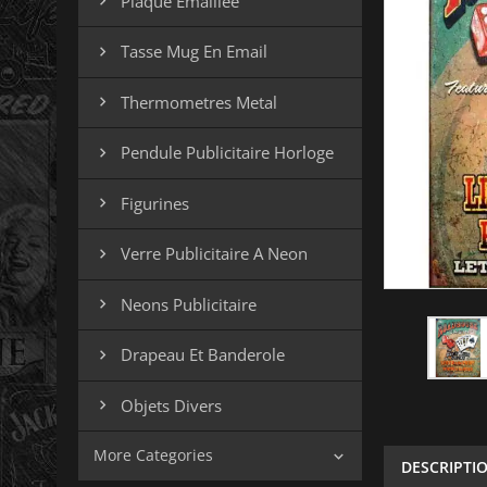
Plaque Emaillee

Tasse Mug En Email

Thermometres Metal

Pendule Publicitaire Horloge

Figurines

Verre Publicitaire A Neon

Neons Publicitaire

Drapeau Et Banderole

Objets Divers

More Categories

DESCRIPTI