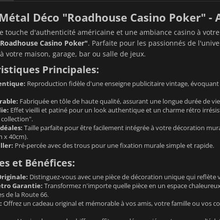
Métal Déco "Roadhouse Casino Poker" - 
 touche d'authenticité américaine et une ambiance casino à votre
"Roadhouse Casino Poker"
. Parfaite pour les passionnés de l'univ
 votre maison, garage, bar ou salle de jeux.
istiques Principales:
entique:
Reproduction fidèle d'une enseigne publicitaire vintage, évoquan
rable:
Fabriquée en tôle de haute qualité, assurant une longue durée de vie 
lie:
Effet vieilli et patiné pour un look authentique et un charme rétro irrésist
collection".
déales:
Taille parfaite pour être facilement intégrée à votre décoration mur
 x 40cm).
ller:
Pré-percée avec des trous pour une fixation murale simple et rapide.
s et Bénéfices:
riginale:
Distinguez-vous avec une pièce de décoration unique qui reflète vo
tro Garantie:
Transformez n'importe quelle pièce en un espace chaleureux e
 de la Route 66.
:
Offrez un cadeau original et mémorable à vos amis, votre famille ou vos c