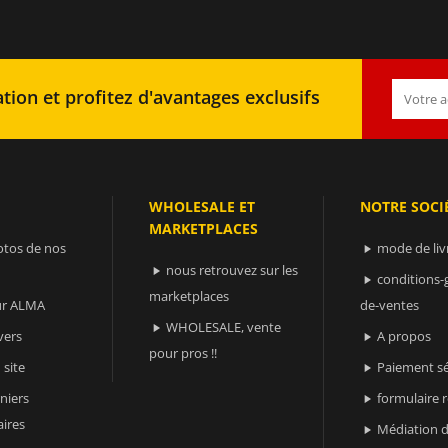
tion et profitez d'avantages exclusifs
WHOLESALE ET
NOTRE SOCI
MARKETPLACES
otos de nos
mode de liv

nous retrouvez sur les

conditions-

marketplaces
sur ALMA
de-ventes
WHOLESALE, vente

vers
A propos

pour pros !!
 site
Paiement sé

niers
formulaire 

ires
Médiation d
