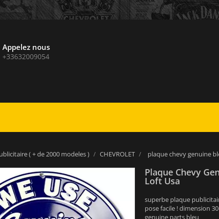
Appelez nous
+33632009054
blicitaire ( + de 2000 modeles )
CHEVROLET
plaque chevy genuine ble
Plaque Chevy Genu
Loft Usa
superbe plaque publicitai
pose facile ! dimension 3
genuine parts bleu