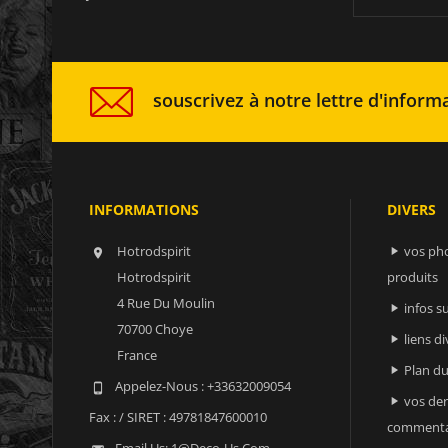
souscrivez à notre lettre d'informa
INFORMATIONS
DIVERS
Hotrodspirit
vos ph


Hotrodspirit
produits
4 Rue Du Moulin
infos 

70700 Choye
liens di

France
Plan du

Appelez-Nous :
+33632009054

vos der

Fax :
/ SIRET : 49781847600010
commenta
Email Us:
1@deco-Us.com