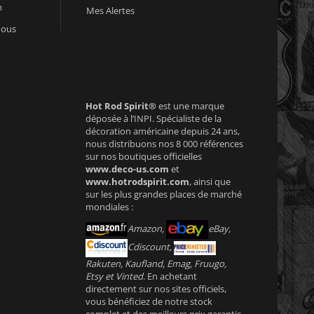
n
Mes Alertes
nous
Hot Rod Spirit®
est une marque
déposée à l’INPI. Spécialiste de la
décoration américaine depuis 24 ans,
nous distribuons nos 8 000 références
sur nos boutiques officielles
www.deco-us.com
et
www.hotrodspirit.com
, ainsi que
sur les plus grandes places de marché
mondiales :
Amazon,
eBay,
Cdiscount,
Rakuten, Kaufland, Emag, Fruugo,
Etsy et Vinted
. En achetant
directement sur nos sites officiels,
vous bénéficiez de notre stock
complet et des meilleurs prix garantis.