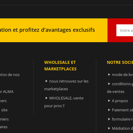
tion et profitez d'avantages exclusifs
WHOLESALE ET
NOTRE SOCI
MARKETPLACES
otos de nos
mode de liv

nous retrouvez sur les

conditions-

marketplaces
sur ALMA
de-ventes
WHOLESALE, vente

vers
A propos

pour pros !!
 site
Paiement sé

niers
formulaire 

ires
Médiation d
