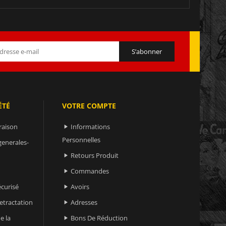
ÉTÉ
VOTRE COMPTE
raison
Informations

Personnelles
generales-
Retours Produit

Commandes

curisé
Avoirs

retractation
Adresses

e la
Bons De Réduction
