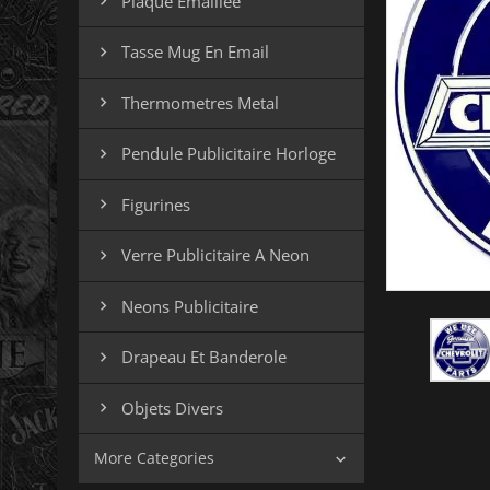
Plaque Emaillee

Tasse Mug En Email

Thermometres Metal

Pendule Publicitaire Horloge

Figurines

Verre Publicitaire A Neon

Neons Publicitaire

Drapeau Et Banderole

Objets Divers

More Categories
