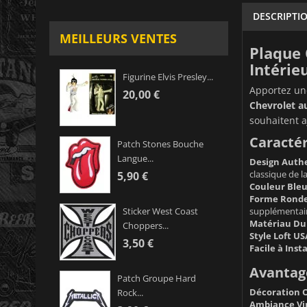
DESCRIPTI
MEILLEURS VENTES
Plaque 
Intérie
Figurine Elvis Presley...
Apportez une
20,00 €
Chevrolet a
souhaitent a
Caractér
Patch Stones Bouche
Langue...
Design Authe
classique de l
5,90 €
Couleur Bleu
Forme Ronde 
supplémentair
Sticker West Coast
Matériau Dur
Choppers...
Style Loft US
3,50 €
Facile à Insta
Avantage
Patch Groupe Hard
Décoration O
Rock...
Ambiance Vin