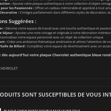
ection :
Ajoutez cette plaque authentique à votre collection d'objets vintage e
 pour les Passionnés :
Offrez un cadeau mémorable et apprécié à tout amat
Décorative :
S'intègre parfaitement dans différents styles de décoration, du
ions Suggérées :
r :
Décorez votre espace de travail avec une touche authentique et passio
e Séjour :
Ajoutez une note vintage et originale à votre décoration intérieur
rsonnalisez votre espace personnel avec un objet de collection unique.
nt :
Créez une ambiance thématique américaine et attirez l'attention de vos
Salle de Billard :
Complétez votre espace de divertissement avec un acces
ès aujourd'hui votre plaque Chevrolet authentique bleue ronde e
CHEVROLET
RODUITS SONT SUSCEPTIBLES DE VOUS IN
PLAQUE CHEVY PARTS DOUBLE FACE JAUNE TOLE...