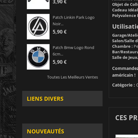
3,90 €
Objet de Coll
Cadeau Idéal
Polyvalence 
Patch Linkin Park Logo
Noir...
Utilisat
5,90 €
Garage/Atelie
Salon/Salle d
Chambre :
Pe
Patch Bmw Logo Rond
Bar/Restaura
6cm...
Salle de Jeux/
5,90 €
Commandez d
américain !
Toutes Les Meilleurs Ventes
Catégorie :
LIENS DIVERS
CES P
NOUVEAUTÉS