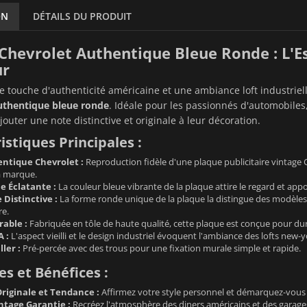
ON
DÉTAILS DU PRODUIT
Chevrolet Authentique Bleue Ronde : L'Es
ur
 touche d'authenticité américaine et une ambiance loft industriell
uthentique bleue ronde
. Idéale pour les passionnés d'automobiles,
jouter une note distinctive et originale à leur décoration.
istiques Principales :
ntique Chevrolet :
Reproduction fidèle d'une plaque publicitaire vintage 
a marque.
e Éclatante :
La couleur bleue vibrante de la plaque attire le regard et ap
Distinctive :
La forme ronde unique de la plaque la distingue des modèles re
e.
able :
Fabriquée en tôle de haute qualité, cette plaque est conçue pour dure
A :
L'aspect vieilli et le design industriel évoquent l'ambiance des lofts new-
ller :
Pré-percée avec des trous pour une fixation murale simple et rapide.
s et Bénéfices :
riginale et Tendance :
Affirmez votre style personnel et démarquez-vous a
tage Garantie :
Recréez l'atmosphère des diners américains et des garage