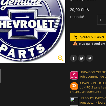
TTC
20,00 €
Quantité
Ajouter Au Panier


plus qu' 1 seul art

LIVRAISON OFFERT
votre commande at
A PARTIR DE 60 
ou 4 FOIS sans frais
( France uniquement )
UN SOUCI AVEC 
vous avez 14 jours