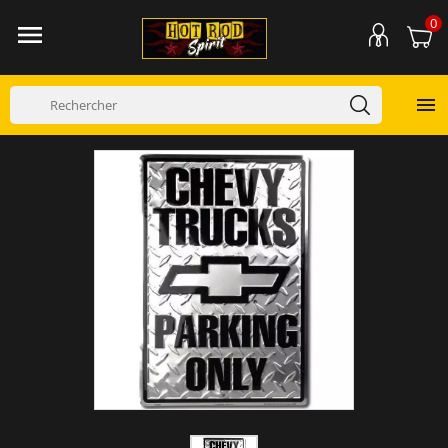
0

