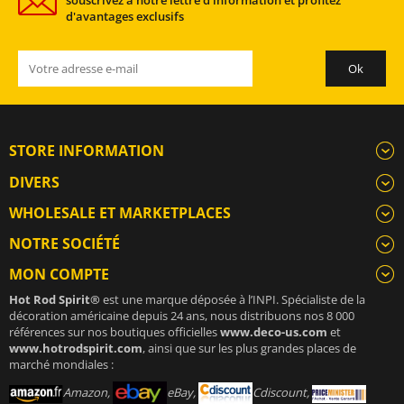
souscrivez à notre lettre d'information et profitez
d'avantages exclusifs
STORE INFORMATION
DIVERS
WHOLESALE ET MARKETPLACES
NOTRE SOCIÉTÉ
MON COMPTE
Hot Rod Spirit®
est une marque déposée à l’INPI. Spécialiste de la
décoration américaine depuis 24 ans, nous distribuons nos 8 000
références sur nos boutiques officielles
www.deco-us.com
et
www.hotrodspirit.com
, ainsi que sur les plus grandes places de
marché mondiales :
Amazon,
eBay,
Cdiscount,