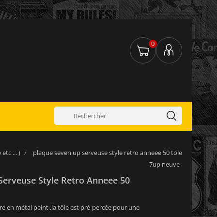
0
tc ... )
plaque seven up serveuse style retro anneee 50 tole
7up neuve
Serveuse Style Retro Anneee 50
re en métal peint ,la tôle est pré-percée pour une