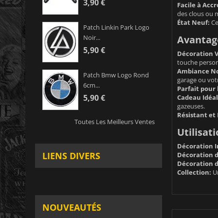
3,90 €
Facile à Accr
des clous ou 
État Neuf:
Ce
Patch Linkin Park Logo
Avantage
Noir...
5,90 €
Décoration V
touche personn
Ambiance No
Patch Bmw Logo Rond
garage ou vot
6cm...
Parfait pour 
5,90 €
Cadeau Idéal
gazeuses.
Résistant et
Toutes Les Meilleurs Ventes
Utilisat
Décoration I
LIENS DIVERS
Décoration d
Décoration d
Collection:
Un
NOUVEAUTÉS