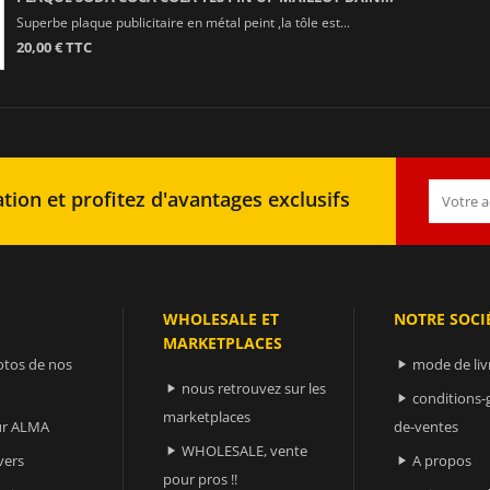
Superbe plaque publicitaire en métal peint ,la tôle est...
20,00 € TTC
tion et profitez d'avantages exclusifs
WHOLESALE ET
NOTRE SOCI
MARKETPLACES
otos de nos
mode de liv

nous retrouvez sur les

conditions-

marketplaces
sur ALMA
de-ventes
WHOLESALE, vente

vers
A propos

pour pros !!