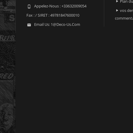
Plan du

Appelez-Nous :
+33632009054

vos der

Fax :
/ SIRET : 49781847600010
commenta
Email Us:
1@deco-Us.com
