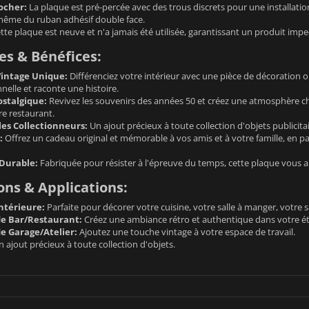
ocher:
La plaque est pré-percée avec des trous discrets pour une installation
même du ruban adhésif double face.
tte plaque est neuve et n'a jamais été utilisée, garantissant un produit impe
s & Bénéfices:
intage Unique:
Différenciez votre intérieur avec une pièce de décoration o
elle et raconte une histoire.
stalgique:
Revivez les souvenirs des années 50 et créez une atmosphère ch
re restaurant.
les Collectionneurs:
Un ajout précieux à toute collection d'objets publicit
:
Offrez un cadeau original et mémorable à vos amis et à votre famille, en part
 Durable:
Fabriquée pour résister à l'épreuve du temps, cette plaque vous 
ions & Applications:
ntérieure:
Parfaite pour décorer votre cuisine, votre salle à manger, votre
e Bar/Restaurant:
Créez une ambiance rétro et authentique dans votre é
e Garage/Atelier:
Ajoutez une touche vintage à votre espace de travail.
 ajout précieux à toute collection d'objets.