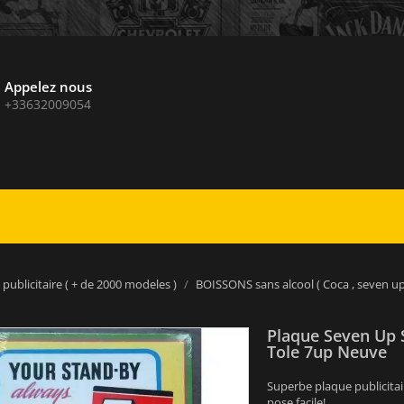
Appelez nous
+33632009054
publicitaire ( + de 2000 modeles )
BOISSONS sans alcool ( Coca , seven up e
Plaque Seven Up 
Tole 7up Neuve
Superbe plaque publicitai
pose facile!