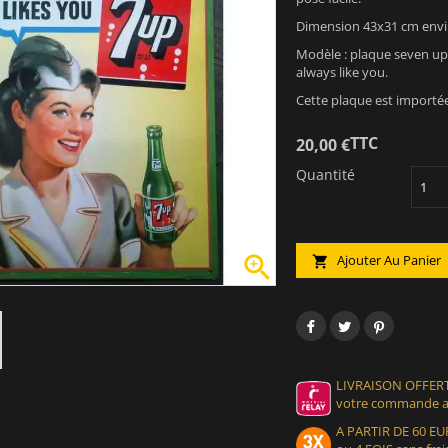
Dimension 43x31 cm envi
Modèle : plaque seven up
always like you.
Cette plaque est importé
TTC
20,00 €
Quantité

Ajouter Au Panier

LIVRAISON OFFERT
votre commande at
A PARTIR DE 60 