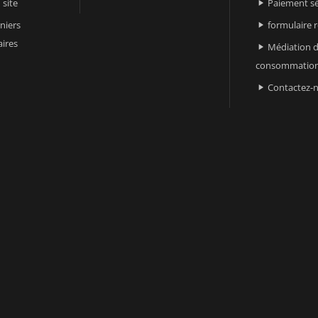
 site
Paiement sé

niers
formulaire 

ires
Médiation d

consommatio
Contactez-
