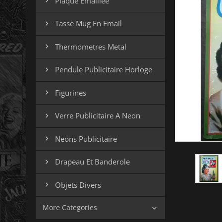
Plaque Emaillee

Tasse Mug En Email

Thermometres Metal

Pendule Publicitaire Horloge

Figurines

Verre Publicitaire A Neon

Neons Publicitaire

Drapeau Et Banderole

Objets Divers

More Categories
