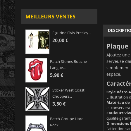
MEILLEURS VENTES
DESCRIPTI
Figurine Elvis Presley...
20,00 €
Plaque 
Ajoutez une 
serveuse dan
Patch Stones Bouche
simplement p
Langue...
espace.
5,90 €
Caractér
Sticker West Coast
Style Rétro 
Choppers...
L'illustration
Matériau de 
3,50 €
et conservera
Couleurs Viv
qualité garant
Patch Groupe Hard
Dimensions I
Rock...
l'attention sa