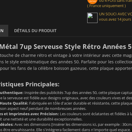
ou 4 FOIS sans frais
( France uniquement )
UN SOUCI AVEC 
vous avez 14 jours
ON
DÉTAILS DU PRODUIT
Métal 7up Serveuse Style Rétro Années 5
touche de charme rétro et vintage à votre intérieur avec cette ma
s le style emblématique des années 50. Parfaite pour les collectio
our les fans de la célèbre boisson gazeuse, cette plaque apporte
istiques Principales:
Authentique:
Inspirée des publicités 7up des années 50, cette plaque capture
 de la serveuse est fidèle aux designs originaux, avec des couleurs vives et des
Haute Qualité:
Fabriquée en tôle d'acier durable et résistante, cette plaq
 son aspect neuf pendant de nombreuses années.
es et Imprimées avec Précision:
Les couleurs sont éclatantes et fidèles à 
it une netteté et une durabilité exceptionnelles.
déales:
Avec ses dimensions [Insérer les dimensions ici, par exemple : 30cm
ns être envahissante. Elle s'intégrera facilement dans n'importe quel espace.