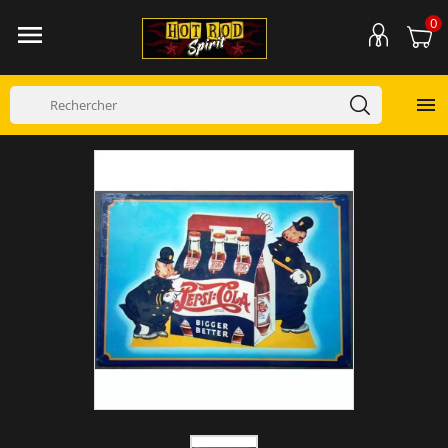
0

