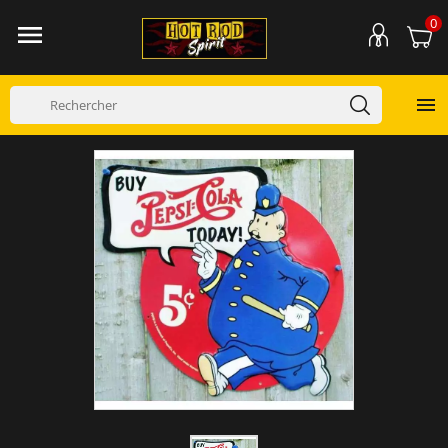
0

