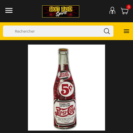
0

