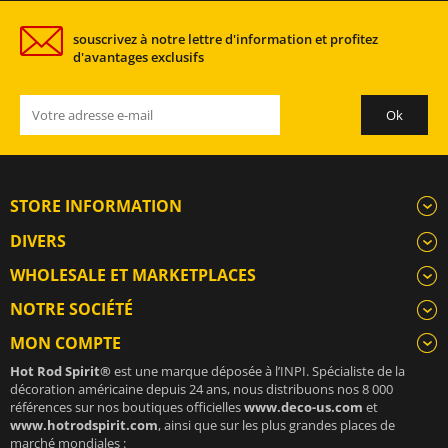
souscrivez à notre lettre d'information et profitez
d'avantages exclusifs
STORE INFORMATION
DIVERS
WHOLESALE ET MARKETPLACES
NOTRE SOCIÉTÉ
MON COMPTE
Hot Rod Spirit®
est une marque déposée à l’INPI. Spécialiste de la
décoration américaine depuis 24 ans, nous distribuons nos 8 000
références sur nos boutiques officielles
www.deco-us.com
et
www.hotrodspirit.com
, ainsi que sur les plus grandes places de
marché mondiales :