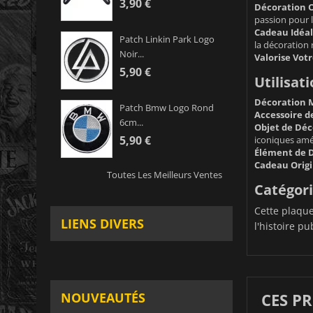
3,90 €
Décoration O
passion pour l
Cadeau Idéal
Patch Linkin Park Logo
la décoration 
Noir...
Valorise Votr
5,90 €
Utilisat
Décoration M
Patch Bmw Logo Rond
Accessoire d
6cm...
Objet de Déc
5,90 €
iconiques amé
Élément de D
Cadeau Origi
Toutes Les Meilleurs Ventes
Catégori
Cette plaque
LIENS DIVERS
l'histoire p
CES P
NOUVEAUTÉS