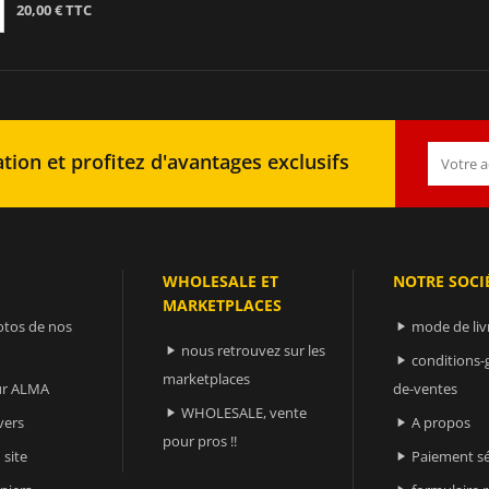
20,00 € TTC
tion et profitez d'avantages exclusifs
WHOLESALE ET
NOTRE SOCI
MARKETPLACES
otos de nos
mode de liv

nous retrouvez sur les

conditions-

marketplaces
sur ALMA
de-ventes
WHOLESALE, vente

vers
A propos

pour pros !!
 site
Paiement sé
