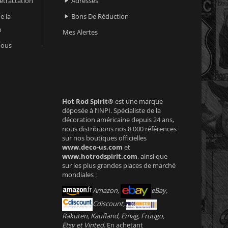
retractation
Adresses

e la
Bons De Réduction

n
Mes Alertes
nous
Hot Rod Spirit®
est une marque
déposée à l’INPI. Spécialiste de la
décoration américaine depuis 24 ans,
nous distribuons nos 8 000 références
sur nos boutiques officielles
www.deco-us.com
et
www.hotrodspirit.com
, ainsi que
sur les plus grandes places de marché
mondiales :
Amazon,
eBay,
Cdiscount,
Rakuten, Kaufland, Emag, Fruugo,
Etsy et Vinted
. En achetant