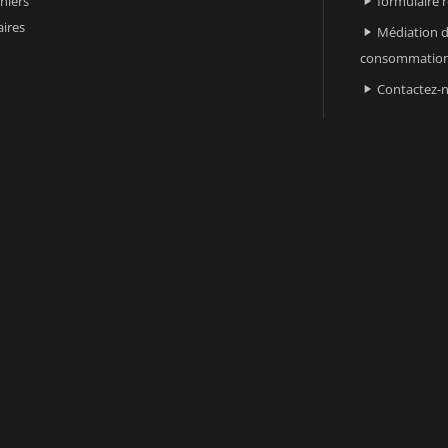
niers
formulaire 

ires
Médiation d

consommatio
Contactez-
