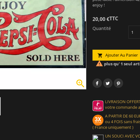
enjoy !
TTC
20,00 €
Quantité
Ajouter Au Panier


plus qu' 1 seul art

LIVRAISON OFFERT
votre commande at
A PARTIR DE 60 
ou 4 FOIS sans frais
( France uniquement )
UN SOUCI AVEC 