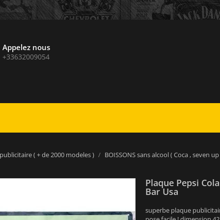
Appelez nous
+33632009054
publicitaire ( + de 2000 modeles )
BOISSONS sans alcool ( Coca , seven up et
Plaque Pepsi Cola
Bar Usa
superbe plaque publicitai
pose facile ! dimension 4