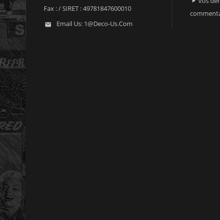
vos der

Fax :
/ SIRET : 49781847600010
commenta
Email Us:
1@deco-Us.com
