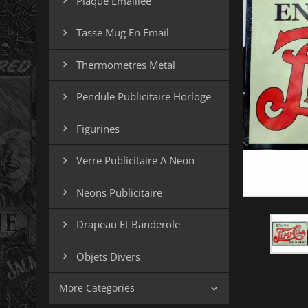
Plaque Emaillee

Tasse Mug En Email

Thermometres Metal

Pendule Publicitaire Horloge

Figurines

Verre Publicitaire A Neon

Neons Publicitaire

Drapeau Et Banderole

Objets Divers

More Categories
