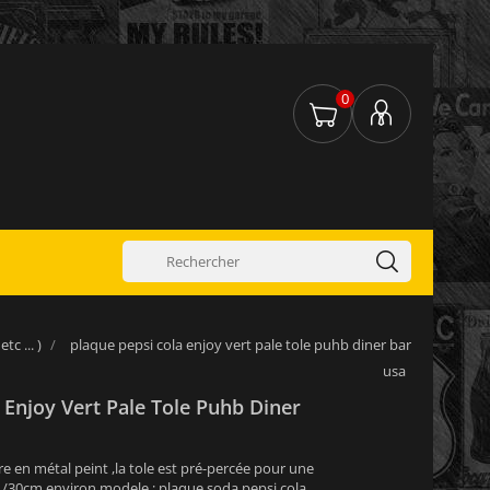
0
c ... )
plaque pepsi cola enjoy vert pale tole puhb diner bar
usa
 Enjoy Vert Pale Tole Puhb Diner
re en métal peint ,la tole est pré-percée pour une
2 /30cm environ modele : plaque soda pepsi cola