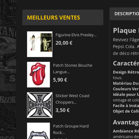
DESCRIPTI
MEILLEURS VENTES
Plaque 
Figurine Elvis Presley...
Revivez l'âg
20,00 €
Pepsi Cola. 
de déco rétro
Caractér
Patch Stones Bouche
Langue...
Design Rétr
tous.
5,90 €
Matériau Du
Couleurs Ver
Idéale pour 
Sticker West Coast
vintage et col
Choppers...
Facile à Insta
3,50 €
Objet de Coll
Avantage
Patch Groupe Hard
Ambiance Ré
Rock...
américains des