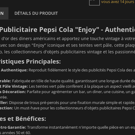
vous avez 14 jours
ON
DÉTAILS DU PRODUIT
Publicitaire Pepsi Cola "Enjoy" - Authen
e d'or des diners américains et apportez une touche vintage à votre
Avec son design "Enjoy" iconique et ses teintes vert pâle, cette plaq
, les collectionneurs d'objets publicitaires vintage et les passionné
istiques Principales:
o Authentique:
Reproduit fidèlement le style des publicités Pepsi Cola des 
rable:
Fabriquée en tôle de haute qualité, garantissant une longue durée de 
t Pâle Vintage:
Les teintes vert pâle confèrent à la plaque un aspect vieill
la Décoration:
Parfaite pour agrémenter un bar, un diner, une cuisine, un g
orée.
ller:
Dispose de trous pré-percés pour une fixation murale simple et rapide
ection:
Un must-have pour les collectionneurs d'objets publicitaires Pepsi Co
s et Bénéfices:
tro Garantie:
Transforme instantanément n'importe quelle pièce en un espa
 années 50 et 60.