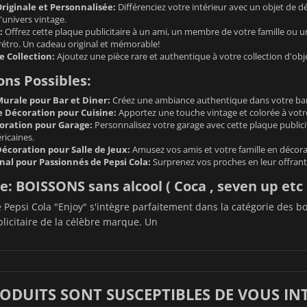
riginale et Personnalisée:
Différenciez votre intérieur avec un objet de 
'univers vintage.
:
Offrez cette plaque publicitaire à un ami, un membre de votre famille ou u
rétro. Un cadeau original et mémorable!
e Collection:
Ajoutez une pièce rare et authentique à votre collection d'obje
ions Possibles:
urale pour Bar et Diner:
Créez une ambiance authentique dans votre bar 
e Décoration pour Cuisine:
Apportez une touche vintage et colorée à votre 
oration pour Garage:
Personnalisez votre garage avec cette plaque publici
ricaines.
écoration pour Salle de Jeux:
Amusez vos amis et votre famille en décorant
nal pour Passionnés de Pepsi Cola:
Surprenez vos proches en leur offrant
e: BOISSONS sans alcool ( Coca , seven up etc .
 Pepsi Cola "Enjoy" s'intègre parfaitement dans la catégorie des b
ublicitaire de la célèbre marque. Un
RODUITS SONT SUSCEPTIBLES DE VOUS IN