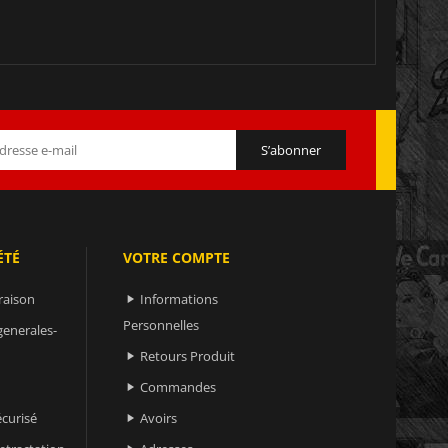
ÉTÉ
VOTRE COMPTE
raison
Informations

Personnelles
generales-
Retours Produit

Commandes

curisé
Avoirs
