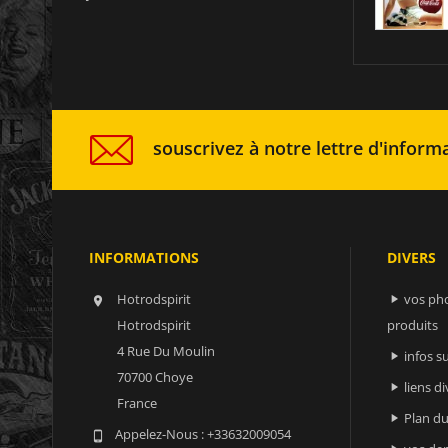
souscrivez à notre lettre d'informa
INFORMATIONS
DIVERS
Hotrodspirit
vos ph


Hotrodspirit
produits
4 Rue Du Moulin
infos 

70700 Choye
liens di

France
Plan du

Appelez-Nous :
+33632009054
