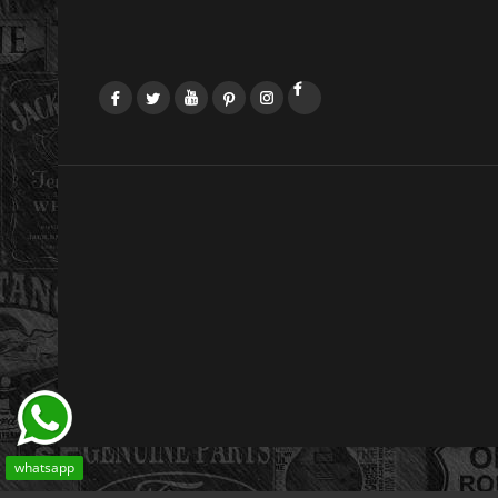
Facebook
Twitter
YouTube
Pinterest
Instagram
LinkedIn
whatsapp