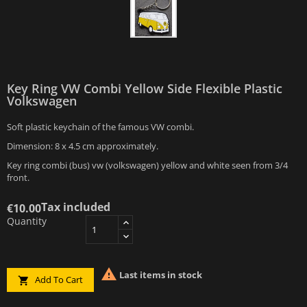
Key Ring VW Combi Yellow Side Flexible Plastic
Volkswagen
Soft plastic keychain of the famous VW combi.
Dimension: 8 x 4.5 cm approximately.
Key ring combi (bus) vw (volkswagen) yellow and white seen from 3/4
front.
Tax included
€10.00
Quantity

Last items in stock
Add To Cart
