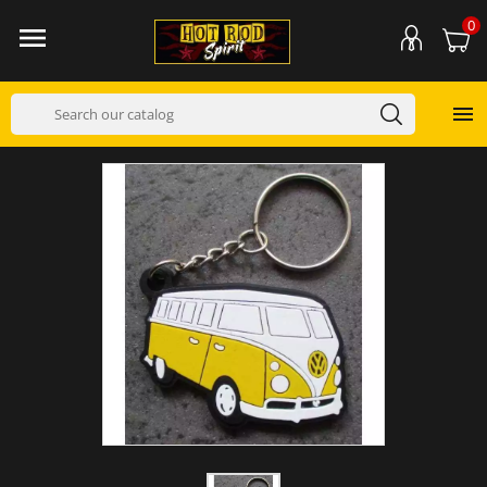
0

