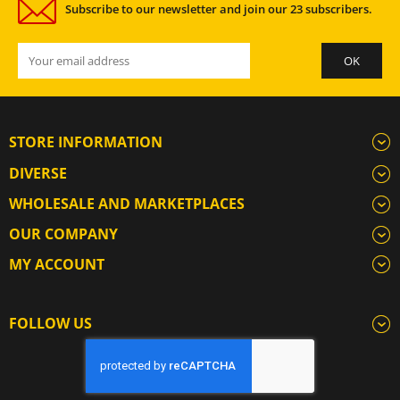
Subscribe to our newsletter and join our 23 subscribers.
STORE INFORMATION
DIVERSE
WHOLESALE AND MARKETPLACES
OUR COMPANY
MY ACCOUNT
FOLLOW US