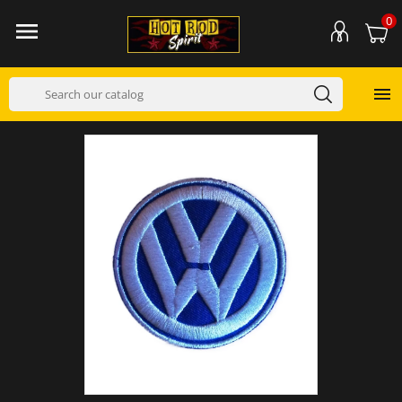
0

