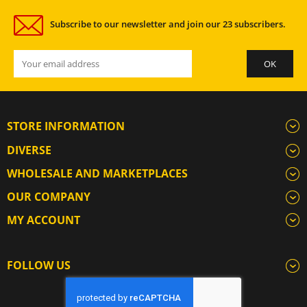
Subscribe to our newsletter and join our 23 subscribers.
STORE INFORMATION
DIVERSE
WHOLESALE AND MARKETPLACES
OUR COMPANY
MY ACCOUNT
FOLLOW US