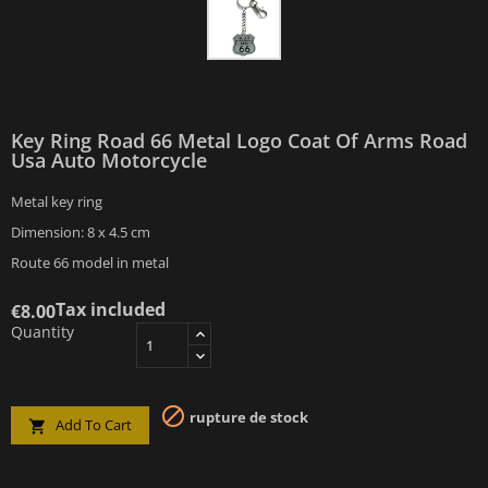
Key Ring Road 66 Metal Logo Coat Of Arms Road
Usa Auto Motorcycle
Metal key ring
Dimension: 8 x 4.5 cm
Route 66 model in metal
Tax included
€8.00
Quantity

rupture de stock
Add To Cart
