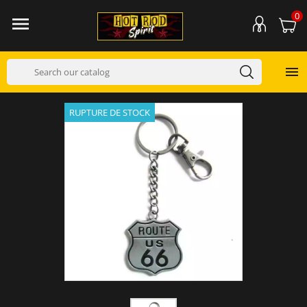
0


RUPTURE DE STOCK